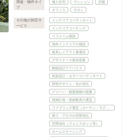
用途・物件タイ
個人住宅
マンション
店舗
※部分相談〜トータル提案まで内容によ
プ
オフィス
サロン
り変動
その他の対応サ
インテリアコーディネート
ービス
インテリアコーチング
リフォーム相談
海外インテリアの相談
家具レイアウト最適化
デザイナーズ家具提案
動線設計アドバイス
色彩設計・カラーコーディネート
照明デザイン・光の演出
グリーン・観葉植物の提案
収納計画・収納家具の選定
ファブリック選定（カーテン・ラグ
等）
香り・アロマの空間演出
空間演出（フォトスポット等）
ホームステージング