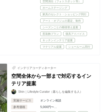
空間演出（フォトスポット等）
ホームステージング
家具のセレクト・ショッピング同行
アート・オブジェの選定、制作
シーズンごとの模様替え提案
窓装飾プラン
寝具アドバイス
キッチンインテリア提案
マテリアル提案
ショールーム同行
インテリアコーディネーター
空間全体から一部まで対応するイン
テリア提案
Shin｜Lifestyle Curator（暮らしを編集する人）
実施サービス
オンライン相談
参考価格
5,000円〜