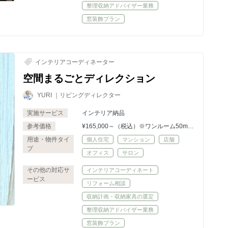
整理収納アドバイザー業務
窓装飾プラン
インテリアコーディネーター
空間まるごとディレクション
YURI ｜リビングディレクター
実施サービス
インテリア納品
参考価格
¥165,000～（税込）※ワンルーム50m〜
※50m以下の場合、お見積り致します
用途・物件タイ
個人住宅
マンション
店舗
※料金は空間の広さ・内容により変動
プ
オフィス
サロン
その他の対応サ
インテリアコーディネート
ービス
リフォーム相談
収納計画・収納家具の選定
整理収納アドバイザー業務
窓装飾プラン