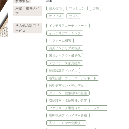
参考価格
ask
※1点提案〜複数構成まで内容により変
用途・物件タイ
個人住宅
マンション
店舗
動
プ
オフィス
サロン
その他の対応サ
インテリアコーディネート
ービス
インテリアコーチング
リフォーム相談
海外インテリアの相談
家具レイアウト最適化
デザイナーズ家具提案
動線設計アドバイス
色彩設計・カラーコーディネート
照明デザイン・光の演出
グリーン・観葉植物の提案
収納計画・収納家具の選定
ファブリック選定（カーテン・ラグ
等）
整理収納アドバイザー業務
香り・アロマの空間演出