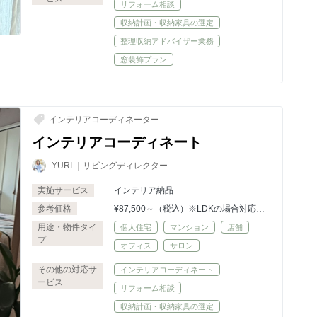
リフォーム相談
収納計画・収納家具の選定
整理収納アドバイザー業務
窓装飾プラン
インテリアコーディネーター
インテリアコーディネート
YURI ｜リビングディレクター
実施サービス
インテリア納品
参考価格
¥87,500～（税込）※LDKの場合対応面
積：33mまで
用途・物件タイ
個人住宅
マンション
店舗
（超過分は1㎡ごとに¥3,800）
プ
オフィス
サロン
※1部屋追加・別途¥35,000（税込）
その他の対応サ
インテリアコーディネート
ービス
リフォーム相談
収納計画・収納家具の選定