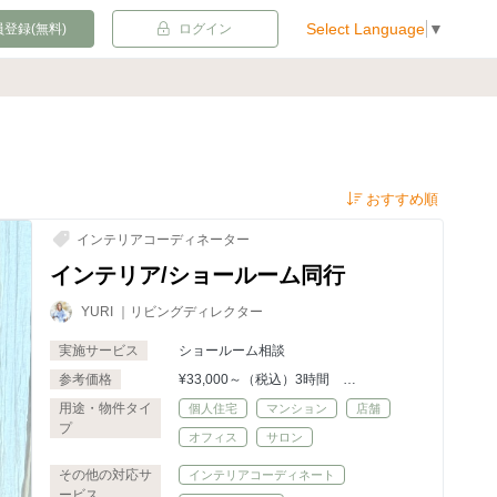
Select Language
▼
登録(無料)
ログイン
インテリアコーディネーター
インテリア/ショールーム同行
YURI ｜リビングディレクター
実施サービス
ショールーム相談
参考価格
¥33,000～（税込）3時間
※超過時間は、¥4,500/30分毎
用途・物件タイ
個人住宅
マンション
店舗
プ
オフィス
サロン
その他の対応サ
インテリアコーディネート
ービス