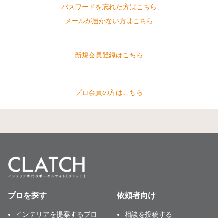
パスワードを忘れた方はこちら
メールが届かない方はこちら
新規会員登録はこちら
プロ会員の方はこちら
プロを探す
依頼者向け
インテリアを提案するプロ
相談を投稿する