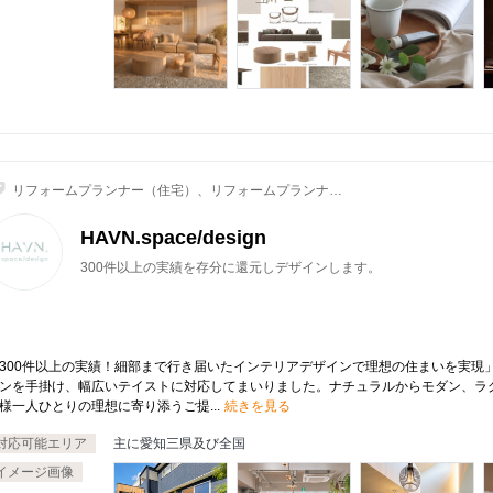
リフォームプランナー（住宅）、リフォームプランナー
（住宅以外）、店舗・オフィス・サロンデザイン、イン
テリアコーディネーター、空間デザイナー
HAVN.space/design
300件以上の実績を存分に還元しデザインします。
300件以上の実績！細部まで行き届いたインテリアデザインで理想の住まいを実現」
ンを手掛け、幅広いテイストに対応してまいりました。ナチュラルからモダン、ラ
様一人ひとりの理想に寄り添うご提...
続きを見る
対応可能エリア
主に愛知三県及び全国
イメージ画像