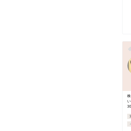
株
い
3