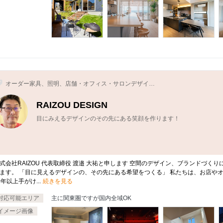
オーダー家具、照明、店舗・オフィス・サロンデザイ
ン、空間デザイナー、インテリアデザイナー
RAIZOU DESIGN
目にみえるデザインのその先にある笑顔を作ります！
式会社RAIZOU 代表取締役 渡邉 大祐と申します 空間のデザイン、ブランドづ
ます。 「目に見えるデザインの、その先にある希望をつくる」 私たちは、お店や
0年以上手がけ...
続きを見る
対応可能エリア
主に関東圏ですが国内全域OK
イメージ画像