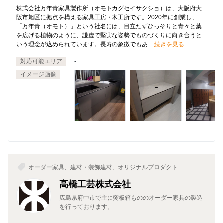
株式会社万年青家具製作所（オモトカグセイサクショ）は、大阪府大
阪市旭区に拠点を構える家具工房・木工所です。2020年に創業し、
「万年青（オモト）」という社名には、目立たずひっそりと青々と葉
を広げる植物のように、謙虚で堅実な姿勢でものづくりに向き合うと
いう理念が込められています。長寿の象徴でもあ...
続きを見る
対応可能エリア
-
イメージ画像
オーダー家具、建材・装飾建材、オリジナルプロダクト
高橋工芸株式会社
広島県府中市で主に突板箱もののオーダー家具の製造
を行っております。