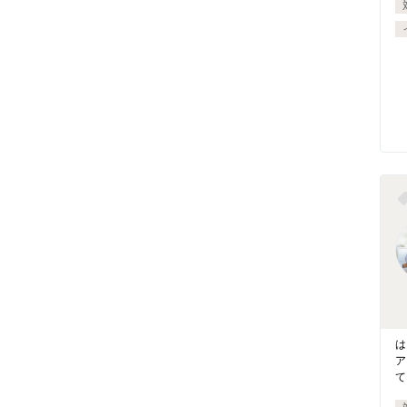
は
ア
て