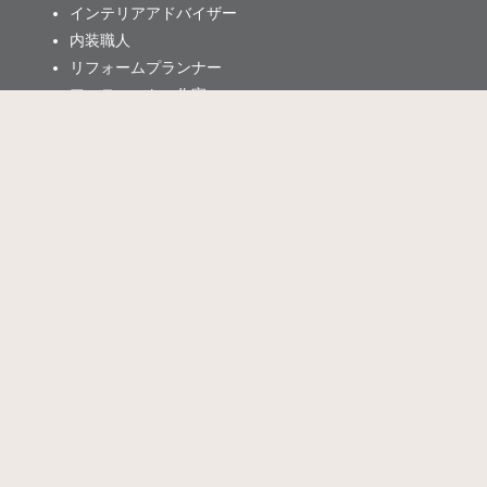
インテリアアドバイザー
内装職人
リフォームプランナー
アーティスト・作家
店舗・オフィス・サロンデザイン
配送
プランディレクター
運営情報
利用規約
プライバシーポリシー
特定商取引法に基づく表記
運営元