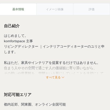
基本情報
イメージ画像
評価
自己紹介
はじめまして。
komfortspace 主事
リビングディレクター ｜インテリアコーディネーターのユリと申
します。
私はただ、家具やインテリアを提案するだけではありません。
住まう人やその空間で過ごす人の価値観に寄り添いながら、
その想いや世界観を、空間という形にしていくことを大切にして
すべて見る
います。
どんな景色を見ていたいのか。
どんな時間を過ごしたいのか。
対応可能エリア
どんな世界観を大切にしたいのか。
その小さな選択の積み重ねが、その人らしい暮らしや世界観を映
都内近郊、関東圏、オンライン全国可能
し出し、空間をつくっていくと考えています。