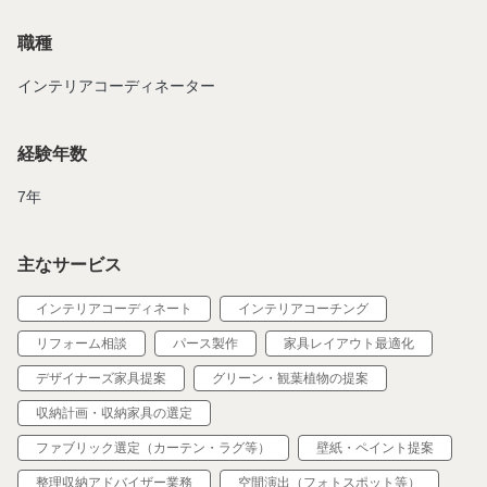
見た目の美しさだけでなく、心地よさや使いやすさ、そしてその
人らしさが自然と伝わる空間をつくりを心掛けています。
職種
インテリアコーディネーター
経験年数
7年
主なサービス
インテリアコーディネート
インテリアコーチング
リフォーム相談
パース製作
家具レイアウト最適化
デザイナーズ家具提案
グリーン・観葉植物の提案
収納計画・収納家具の選定
ファブリック選定（カーテン・ラグ等）
壁紙・ペイント提案
整理収納アドバイザー業務
空間演出（フォトスポット等）