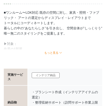
■ワンルーム〜LDK対応 既存の空間に対し、家具・照明・ファブ
リック・ アートの選定からディスプレイ・レイアウトまで
トータルにコーディネートします。
暮らしの中の“あなたらしさ”を引き出し、 空間全体が”しっくりう"
唯一無二のスタイリングをご提案します。
▶対象：
住居の1部屋
もっと見る
▶サポート内容：
・依頼されるお部屋の採寸、スペース確認の現調
・プランシート作成（インテリアアイテムの選定）
・要工事の場合、業者との打ち合わせ
実施サービ
・必要に応じ、納品立会いセッティング ※引越し前後まるごとサ
インテリア納品
ス
ポート・インテリアコーディネートは
ご要望によりショールームやお買い物同行を行っています。
1回につき別途¥8,000（実費）を頂戴いたします。
・プランシート作成（インテリアアイテムの
選定）
■キャンセルポリシー お振込後のキャンセルは、基本的にお受け
・整理収納サポート（訪問サポート作業上限
納品物