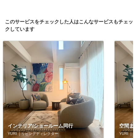
このサービスをチェックした人はこんなサービスもチェッ
クしています
インテリア/ショールーム同行
空間ま
YURI ｜リビングディレクター
YURI 