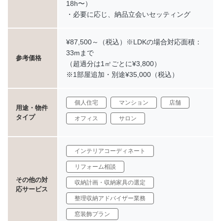
しておりません
18h〜）
訪問サポートの日程確定後のキャンセルは
・必要に応じ、納品立会いセッティング
2日前より50%、前日・当日は100%を申し受けます
¥87,500～（税込）※LDKの場合対応面積：
33mまで
参考価格
（超過分は1㎡ごとに¥3,800）
※1部屋追加・別途¥35,000（税込）
個人住宅
マンション
店舗
用途・物件
タイプ
オフィス
サロン
インテリアコーディネート
リフォーム相談
その他の対
収納計画・収納家具の選定
応サービス
整理収納アドバイザー業務
窓装飾プラン