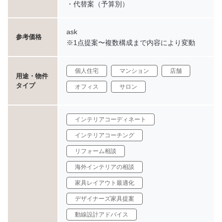
・代替案（予算別）
ask
参考価格
※1点提案〜複数構成まで内容により変動
個人住宅
マンション
店舗
用途・物件
タイプ
オフィス
サロン
インテリアコーディネート
インテリアコーチング
リフォーム相談
海外インテリアの相談
家具レイアウト最適化
デザイナーズ家具提案
動線設計アドバイス