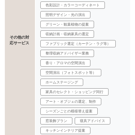
色彩設計・カラーコーディネート
照明デザイン・光の演出
グリーン・観葉植物の提案
収納計画・収納家具の選定
その他の対
応サービス
ファブリック選定（カーテン・ラグ等）
整理収納アドバイザー業務
香り・アロマの空間演出
空間演出（フォトスポット等）
ホームステージング
家具のセレクト・ショッピング同行
アート・オブジェの選定、制作
シーズンごとの模様替え提案
窓装飾プラン
寝具アドバイス
キッチンインテリア提案