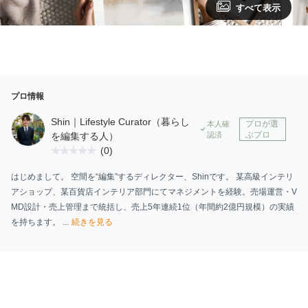
すべて表示
プロ情報
Shin｜Lifestyle Curator（暮らし
プロが選
本人確
ぶプロ
を編集する人）
認済
(0)
はじめまして。 空間を“編集”するディレクター、Shinです。 某高級インテリ
アショップ、某百貨店インテリア部門にてマネジメントを経験。売場運営・V
MD設計・売上管理まで統括し、売上5年連続1位（年間約2億円規模）の実績
を持ちます。 ...
続きを見る