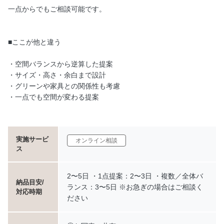
一点からでもご相談可能です。
■ここが他と違う
・空間バランスから逆算した提案
・サイズ・高さ・余白まで設計
・グリーンや家具との関係性も考慮
・一点でも空間が変わる提案
実施サービ
オンライン相談
ス
2〜5日 ・1点提案：2〜3日 ・複数／全体バ
納品目安/
ランス：3〜5日 ※お急ぎの場合はご相談く
対応時期
ださい