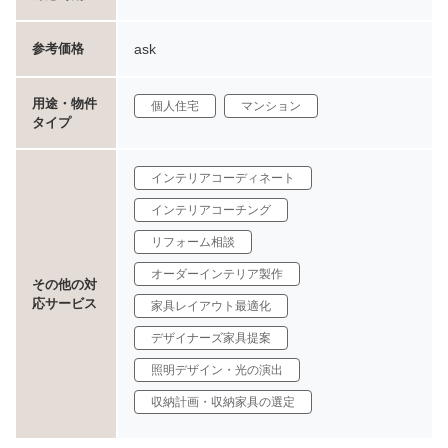
使用予定の家具・小物の画像とサイズ
ask
参考価格
理想のインテリアイメージ（画像推奨）
苦手なテイスト
用途・物件
個人住宅
マンション
タイプ
間取り図（寸法・天井高・照明位置）
インテリアコーディネート
TV端子・電源位置
インテリアコーチング
お部屋の写真（四隅から天井まで映るもの）
リフォーム相談
オーダーインテリア製作
照明の取り付け仕様
その他の対
応サービス
家具レイアウト最適化
② ご希望によりビデオチャットで詳細確認
デザイナーズ家具提案
③ 7〜10日を目安にファーストプランを提出
照明デザイン・光の演出
※ご依頼が集中している場合は別途ご連絡いたします
収納計画・収納家具の選定
④ 修正は2回まで無料