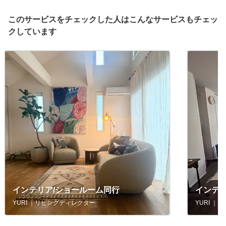
このサービスをチェックした人はこんなサービスもチェッ
クしています
インテリア/ショールーム同行
インテ
YURI ｜リビングディレクター
YURI 