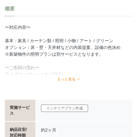
概要
〜対応内容〜
基本：家具 / カーテン類 / 照明 / 小物 / アート / グリーン
オプション：床・壁・天井材などの内装提案、設備の色決め
※新築物件の照明プランは別サービスとなります。
〜ご依頼の流れ〜
① ヒアリングシートのご記入
もっと見る
以下をお伺いします：
年齢層・人数
実施サービ
インテリアプラン作成
ス
ご予算
お困りごと・ご要望
納品目安/
約2ヶ月
対応時期