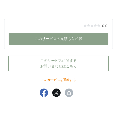
⑤ 最終資料を納品
〜納品物〜
家具レイアウト図
0.0
コンセプト資料
このサービスの見積もり相談
商品セレクトボード
スタイリング資料（展開図など）
このサービスに関する
お問い合わせはこちら
商品リスト（オンライン購入URL付き）
このサービスを通報する