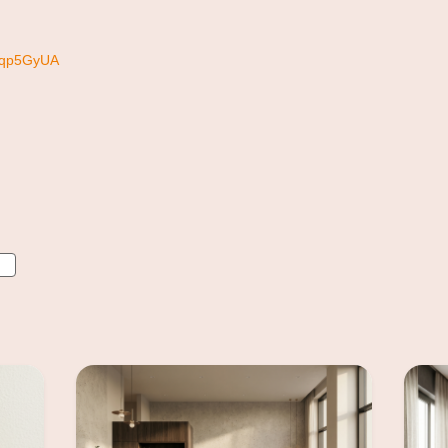
XKqp5GyUA