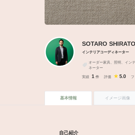
SOTARO SHIRATO
インテリアコーディネーター
オーダー家具、照明、イン
ネーター
1
5.0
実績
件
評価
フ
基本情報
イメージ画像
自己紹介