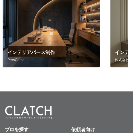
インテリアパース制作
インテ
PersCamp
株式会社フ
プロを探す
依頼者向け