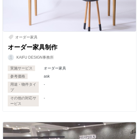
オーダー家具
オーダー家具制作
KAIFU DESIGN事務所
実施サービス
オーダー家具
参考価格
ask
用途・物件タイ
-
プ
その他の対応サ
-
ービス