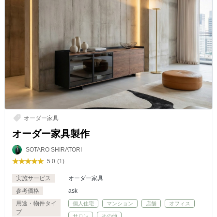
オーダー家具
オーダー家具製作
SOTARO SHIRATORI
5.0
(1)
実施サービス
オーダー家具
参考価格
ask
用途・物件タイ
個人住宅
マンション
店舗
オフィス
プ
サロン
その他