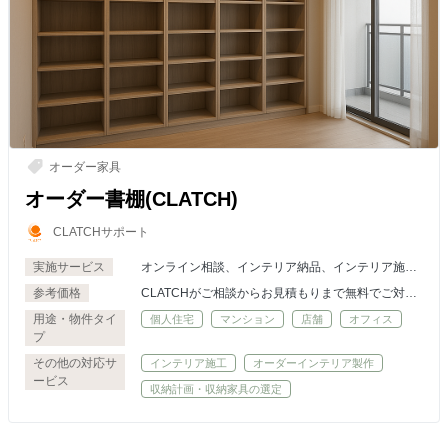
オーダー家具
オーダー書棚(CLATCH)
CLATCHサポート
実施サービス
オンライン相談、インテリア納品、インテリア施
工・組立・設置、パース(3DCG）作成
参考価格
CLATCHがご相談からお見積もりまで無料でご対応
いたします。プロユーザー様には特別価格にてお見
用途・物件タイ
個人住宅
マンション
店舗
オフィス
積もり。必要に応じてご納品まで承ります。
プ
その他の対応サ
インテリア施工
オーダーインテリア製作
ービス
収納計画・収納家具の選定