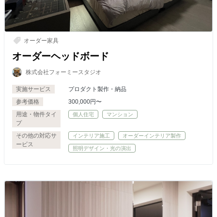
オーダー家具
オーダーヘッドボード
株式会社フォーミースタジオ
実施サービス
プロダクト製作・納品
参考価格
300,000円〜
用途・物件タイ
個人住宅
マンション
プ
その他の対応サ
インテリア施工
オーダーインテリア製作
ービス
照明デザイン・光の演出