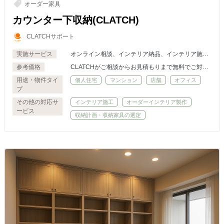
オーダー家具
カウンター下収納(CLATCH)
CLATCHサポート
実施サービス
オンライン相談、インテリア納品、インテリア施
工・組立・設置、パース(3DCG）作成
参考価格
CLATCHがご相談からお見積もりまで無料でご対応
いたします。プロユーザー様には特別価格にてお見
用途・物件タイ
個人住宅
マンション
店舗
オフィス
積もり。必要に応じてご納品まで承ります。
プ
その他の対応サ
インテリア施工
オーダーインテリア製作
ービス
収納計画・収納家具の選定