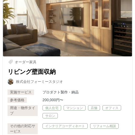
オーダー家具
リビング壁面収納
株式会社フォーミースタジオ
実施サービス
プロダクト製作・納品
参考価格
200,000円〜
用途・物件タイ
個人住宅
マンション
店舗
オフィス
プ
サロン
その他の対応サ
インテリアコーディネート
リフォーム相談
ービス