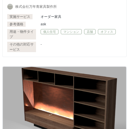
株式会社万年青家具製作所
実施サービス
オーダー家具
参考価格
ask
用途・物件タイ
個人住宅
マンション
店舗
オフィス
プ
その他の対応サ
-
ービス