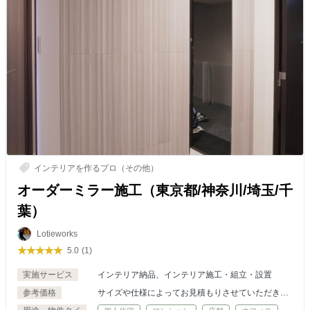
インテリアを作るプロ（その他）
オーダーミラー施工（東京都/神奈川/埼玉/千
葉）
Lotieworks
5.0
(1)
実施サービス
インテリア納品、インテリア施工・組立・設置
参考価格
サイズや仕様によってお見積もりさせていただきま
す。配送設置も承っております。