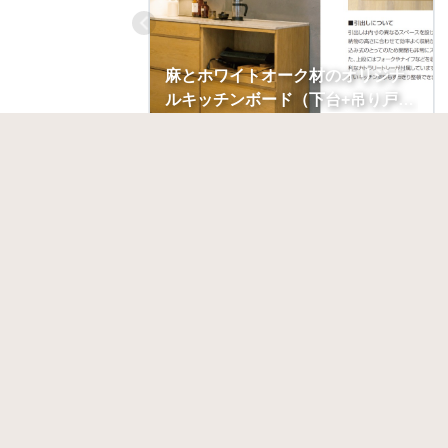
麻とホワイトオーク材のオリジナ
ルキッチンボード（下台+吊り戸
棚）
CLATCH【クラッチ】展示販売
プロを探す
依頼者向け
インテリアを提案するプロ
相談を投
インテリアを作るプロ
マイペー
パースデザイナー