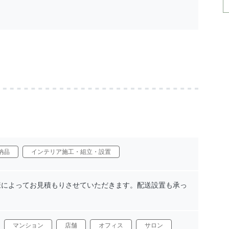
納品
インテリア施工・組立・設置
様によってお見積もりさせていただきます。配送設置も承っ
。
マンション
店舗
オフィス
サロン