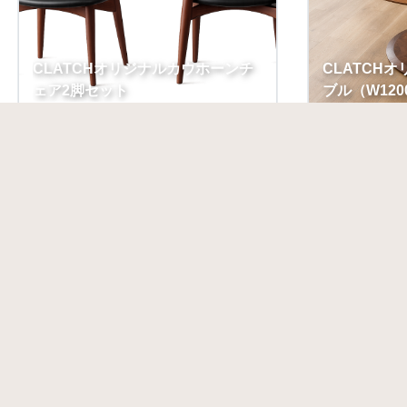
CLATCHオリジナルカウホーンチ
CLATCH
ェア2脚セット
ブル（W1200
CLATCH【クラッチ】展示販売
CLATCH【ク
プロ向け
稿する
プロ登録
ジ
マイページ