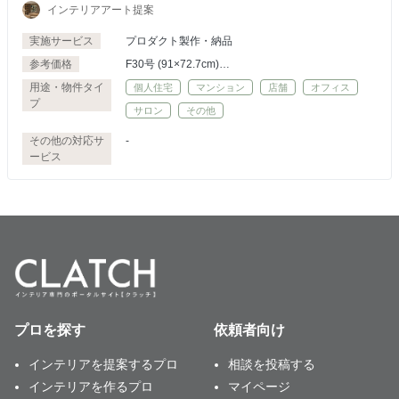
インテリアアート提案
実施サービス
プロダクト製作・納品
参考価格
F30号 (91×72.7cm)
500,000円
用途・物件タイ
個人住宅
マンション
店舗
オフィス
F15号 (65.2×53cm)
プ
サロン
その他
400,000円
F10号 (53×45.5cm)
その他の対応サ
-
350,000円
ービス
F8号 (45.5×38cm)
300,000円
F6号 (41×31.8cm)
250,000円
F4号 (33.3×24.2cm)
150,000円
プロを探す
依頼者向け
インテリアを提案するプロ
相談を投稿する
インテリアを作るプロ
マイページ