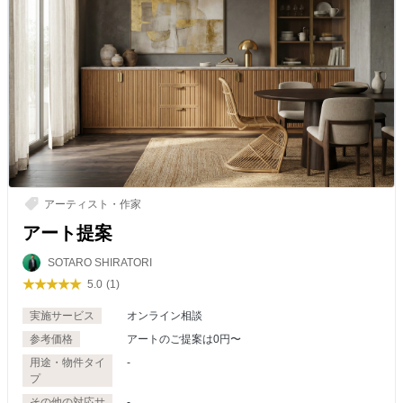
アーティスト・作家
アート提案
SOTARO SHIRATORI
5.0
(1)
実施サービス
オンライン相談
参考価格
アートのご提案は0円〜
用途・物件タイ
-
プ
その他の対応サ
-