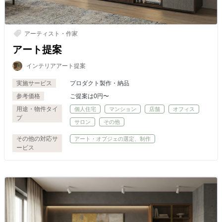
アーティスト・作家
アート提案
インテリアアート提案
実施サービス
プロダクト製作・納品
参考価格
ご提案は0円〜
用途・物件タイ
個人住宅
マンション
店舗
オフィス
プ
サロン
その他
その他の対応サ
アート・オブジェの選定、制作
ービス