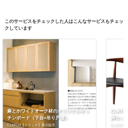
２
・背クッション（F1C02）パイピング×２：ベージュ 定価：38,5
00円×2
・ティーテーブル 定価：57,200円
このサービスをチェックした人はこんなサービスもチェッ
クしています
【送料】
別途見積もり
引き取りの場合は無料（東京都目黒区柿の木坂）
麻とホワイトオーク材のオリジナルキッ
CLAT
チンボード（下台+吊り戸棚）
脚セッ
CLATCH【クラッチ】展示販売
CLATC