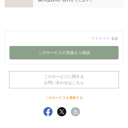
さらに、便利なティーテーブルを備えた展示仕様のため、飲み物
や本、タブレットなどを手元に置きながら、快適な時間をお楽し
みいただけます。
【展示仕様】
0.0
マルイチセーリング Libera（リベラ）
ティーテーブル付き
このサービスの見積もり相談
マルイチセーリング純正ファブリック仕様
ベージュ・ネイビーのアクセントパイピング
フルカバーリング仕様 ドライクリーニング可能
このサービスに関する
※展示品ですが、使用感はほとんどありません。
お問い合わせはこちら
【展示構成】
このサービスを通報する
・座ベース 2,000×960mm（F1C02）パイピング：ベージュ 定
価：338,800円
・座ベース 960×960mm（F1C05）パイピング：ネイビー 定
価：248,600円
・背ベース（F1C05）パイピング×２：ネイビー 定価：41,800円×