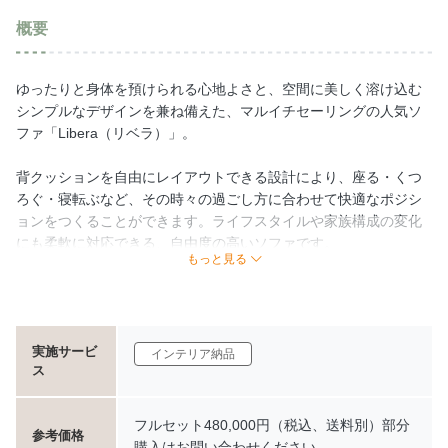
概要
ゆったりと身体を預けられる心地よさと、空間に美しく溶け込む
シンプルなデザインを兼ね備えた、マルイチセーリングの人気ソ
ファ「Libera（リベラ）」。
背クッションを自由にレイアウトできる設計により、座る・くつ
ろぐ・寝転ぶなど、その時々の過ごし方に合わせて快適なポジシ
ョンをつくることができます。ライフスタイルや家族構成の変化
にも柔軟に対応できる、自由度の高いソファです。
もっと見る
直線を基調としたすっきりとしたフォルムは、モダン・ナチュラ
ル・ホテルライクなど、さまざまなインテリアテイストと調和し
ます。
実施サービ
インテリア納品
ス
展示品は、マルイチセーリング純正ファブリックを採用したコー
ディネート仕様。座面と背クッションで異なるカラーを組み合わ
せ、ベージュとネイビーのパイピングがアクセントとなる、上質
フルセット480,000円（税込、送料別）部分
参考価格
で洗練された印象に仕上げています。
購入はお問い合わせください。