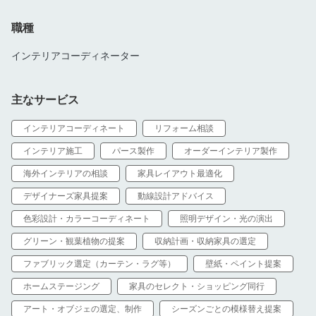
アート・明かりの演出で、心の奥にある理想の暮らしをカタチに
する
職種
大切にしているのは、完成した瞬間の美しさだけではなく、住ま
インテリアコーディネーター
いが暮らしとともに育ち、時間が経つほど愛着が深まっていく、
そんなコーディネート・デザインを心がけております。
主なサービス
今の暮らしの中で感じている小さな違和感や、これから先の暮ら
しの変化に、空間がきちんと寄り添い、あなたとご家族の世界が
インテリアコーディネート
リフォーム相談
美しく整うよう、一緒に理想の区間づくりを始めてみましょう。
インテリア施工
パース製作
オーダーインテリア製作
海外インテリアの相談
家具レイアウト最適化
■できること
デザイナーズ家具提案
動線設計アドバイス
お客様のご要望に沿ったコンセプト立案とご予算に合わせたイン
色彩設計・カラーコーディネート
照明デザイン・光の演出
テリア設計、レイアウト・動線計画、内装デザイン、家具・カー
テン・照明のコーディネート、納品・セッティングまでを一貫し
グリーン・観葉植物の提案
収納計画・収納家具の選定
て行っています。
ファブリック選定（カーテン・ラグ等）
壁紙・ペイント提案
他にも、引っ越し、模様替え、家具入れ替え、セカンドハウスな
ホームステージング
家具のセレクト・ショッピング同行
ど通常のインテリアコーディネートや、民泊・店舗のブランディ
アート・オブジェの選定、制作
シーズンごとの模様替え提案
ングを意識したコーディネート提案も対応しております。