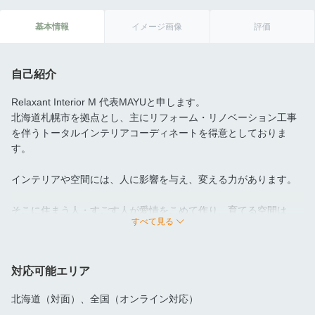
基本情報
イメージ画像
評価
自己紹介
Relaxant Interior M 代表MAYUと申します。
北海道札幌市を拠点とし、主にリフォーム・リノベーション工事
を伴うトータルインテリアコーディネートを得意としておりま
す。
インテリアや空間には、人に影響を与え、変える力があります。
そこに住まう人・すごす人が愛情をこめて作り、育てる空間は、
すべて見る
また空間からもパワーというお返しが返ってくる......さまざまなリ
フォーム・リノベーション現場に携わってきた中で、強く実感し
ていることです。
対応可能エリア
〇時を紡ぎ、心ほどける住まいを美しくコーディネート
北海道（対面）、全国（オンライン対応）
〇リフォーム・リノベーションで住まいの基をととのえ、家具や