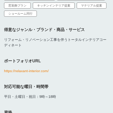
窓装飾プラン
キッチンインテリア提案
マテリアル提案
ショールーム同行
■対面サービスについて（北海道の方のみ）
北海道札幌市・その近郊（小樽・江別・石狩・北広島）を中心に
対応しております。
得意なジャンル・ブランド・商品・サービス
その他エリアの北海道内も可能ですので、お気軽にご相談くださ
い。
リフォーム・リノベーション工事を伴うトータルインテリアコー
ディネート
■オンラインサービスについて
全国対応可能です。
※初動の室内採寸や（図面がない場合）、室内写真撮影、納品・
ポートフォリオURL
家具セッティングはお客様ご自身で行っていただくことになりま
https://relaxant-interior.com/
す。
対応可能な曜日・時間帯
平日・土曜日・祝日：9時～18時
資格