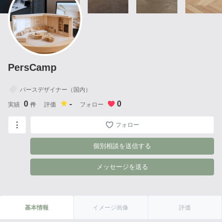
PersCamp
パースデザイナー（国内）
0
-
0
実績
件
評価
フォロー
フォロー
個別相談を送信する
メッセージを送る
基本情報
イメージ画像
評価