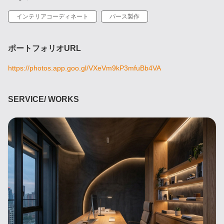
インテリアコーディネート
パース製作
ポートフォリオURL
https://photos.app.goo.gl/VXeVm9kP3mfuBb4VA
SERVICE/ WORKS