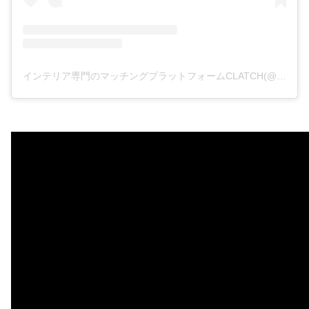
インテリア専門のマッチングプラットフォームCLATCH(@clatch_interior)がシェアした投稿