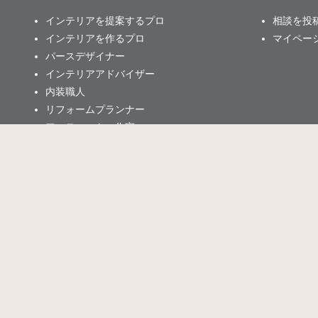
インテリアを提案するプロ
相談を投
インテリアを作るプロ
マイペー
パースデザイナー
インテリアアドバイザー
内装職人
リフォームプランナー
アーティスト・作家
店舗・オフィス・サロンデザイン
配送
プランディレクター
運営情報
利用規約
プライバシーポリシー
特定商取引法に基づく表記
運営元