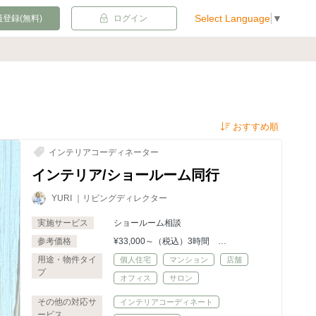
Select Language
▼
登録(無料)
ログイン
インテリアコーディネーター
インテリア/ショールーム同行
YURI ｜リビングディレクター
実施サービス
ショールーム相談
参考価格
¥33,000～（税込）3時間
※超過時間は、¥4,500/30分毎
用途・物件タイ
個人住宅
マンション
店舗
プ
オフィス
サロン
その他の対応サ
インテリアコーディネート
ービス