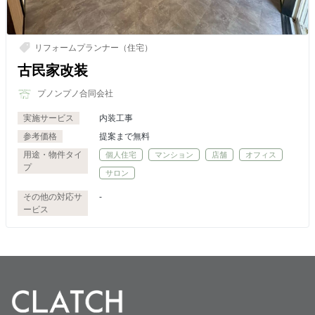
リフォームプランナー（住宅）
古民家改装
プノンプノ合同会社
実施サービス
内装工事
参考価格
提案まで無料
用途・物件タイ
個人住宅
マンション
店舗
オフィス
プ
サロン
その他の対応サ
-
ービス