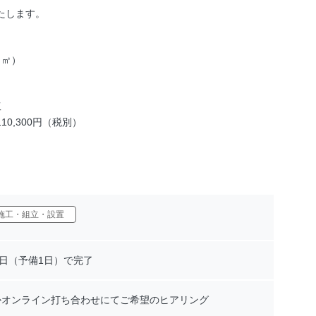
たします。
（㎡）
工
110,300円（税別）
施工・組立・設置
1日（予備1日）で完了
かオンライン打ち合わせにてご希望のヒアリング