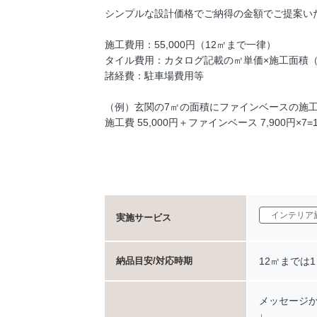
シンプルな設計価格でご納得の金額でご提案い
施工費用：55,000円（12㎡まで一律）
タイル費用：カタログ記載の㎡単価×施工面積
諸経費：駐車場費用等
（例）玄関の7㎡の面積にファインベースの施
施工費 55,000円＋ファインベース 7,900円×7=
インテリア
実施サービス
12㎡までは
納品目安/対応時期
メッセージ
↓