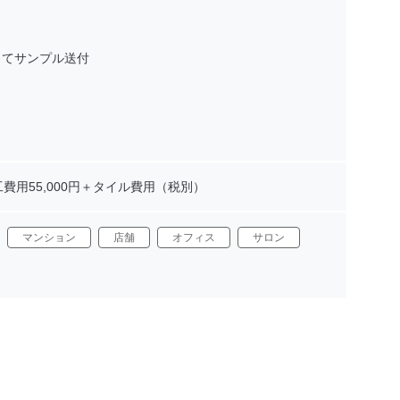
り
じてサンプル送付
工費用55,000円＋タイル費用（税別）
マンション
店舗
オフィス
サロン