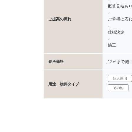
概算見積も
↓
ご希望に応
ご提案の流れ
↓
仕様決定
↓
施工
12㎡まで施
参考価格
個人住宅
用途・物件タイプ
その他